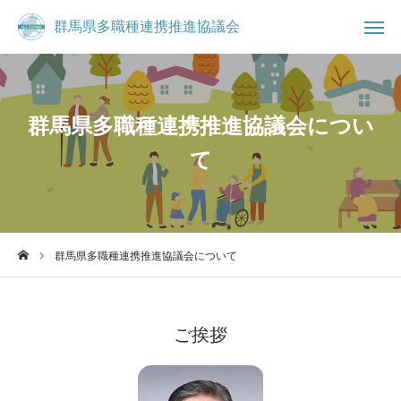
群馬県多職種連携推進協議会
群馬県多職種連携推進協議会

お知らせ
ブログ
群馬県多職種連携推進協議会につい
て

事務局
お問合せ
コミュニティ
群馬県多職種連携推進協議会について
群馬県多職種連携推進協議会について
県民の方へ
ご挨拶
医療・介護従事者へ