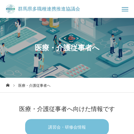
群馬県多職種連携推進協議会
群馬県多職種連携推進協議会

お知らせ
ブログ
医療・介護従事者へ

事務局
お問合せ
コミュニティ
群馬県多職種連携推進協議会について
医療・介護従事者へ
県民の方へ
医療・介護従事者へ向けた情報です
医療・介護従事者へ
講習会・研修会情報