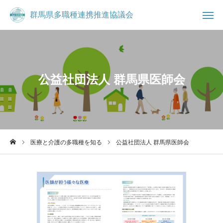
群馬県多職種連携推進協議会
群馬県多職種連携推進協議会

お知らせ
ブログ
公益社団法人 群馬県医師会

事務局
お問合せ
コミュニティ
群馬県多職種連携推進協議会について
医療と介護の多職種を知る
公益社団法人 群馬県医師会
県民の方へ
医療・介護従事者へ