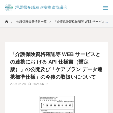
群馬県多職種連携推進協議会
群馬県多職種連携推進協議会
介護保険最新情報一覧
「介護保険資格確認等 WEB サービスとの連携にお ける API 仕様書（暫定版）」の公開及び「ケアプラン データ連携標準仕様」の今後の取扱いについて

お知らせ
ブログ

事務局
お問合せ
「介護保険資格確認等 WEB サービスと
コミュニティ
の連携にお ける API 仕様書（暫定
版）」の公開及び「ケアプラン データ連
群馬県多職種連携推進協議会について
携標準仕様」の今後の取扱いについて
2026.05.28
2026.06.02
県民の方へ
医療・介護従事者へ