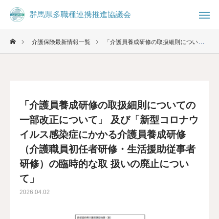
群馬県多職種連携推進協議会
群馬県多職種連携推進協議会
介護保険最新情報一覧
「介護員養成研修の取扱細則についての一部改正について」 及び「新型コロナウイルス感染症にかかる介護員養成研修 （介護職員初任者研修・生活援助従事者研修）の臨時的な取 扱いの廃止について」

お知らせ
ブログ

事務局
お問合せ
「介護員養成研修の取扱細則についての
コミュニティ
一部改正について」 及び「新型コロナウ
イルス感染症にかかる介護員養成研修
群馬県多職種連携推進協議会について
（介護職員初任者研修・生活援助従事者
研修）の臨時的な取 扱いの廃止につい
県民の方へ
て」
医療・介護従事者へ
2026.04.02