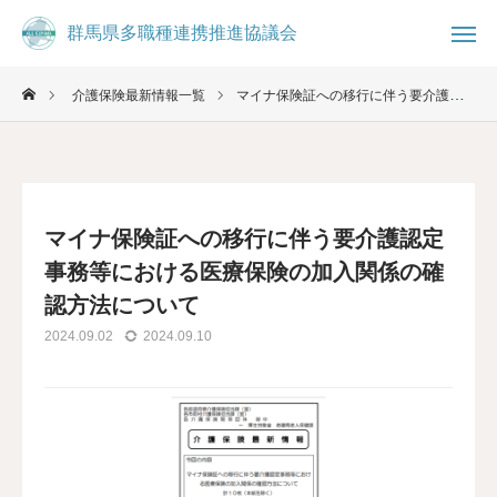
群馬県多職種連携推進協議会
群馬県多職種連携推進協議会
介護保険最新情報一覧
マイナ保険証への移行に伴う要介護認定事務等における医療保険の加入関係の確認方法について

お知らせ
ブログ

事務局
お問合せ
マイナ保険証への移行に伴う要介護認定
コミュニティ
事務等における医療保険の加入関係の確
認方法について
群馬県多職種連携推進協議会について
2024.09.02
2024.09.10
県民の方へ
医療・介護従事者へ