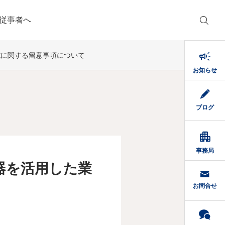
従事者へ

施に関する留意事項について
お知らせ
ブログ

事務局
器を活用した業
お問合せ