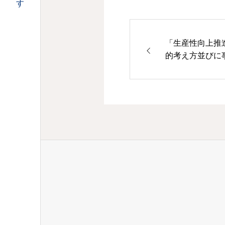
「生産性向上推
的考え方並びに
等の提示につい
ービス等の事業
関する基準」等
進的に取り組む
置基準の留意点
て