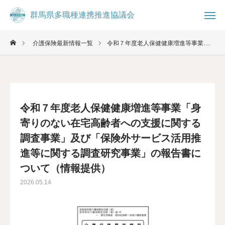
群馬県多職種連携推進協議会
群馬県多職種連携推進協議会
介護保険最新情報一覧
令和７年度老人保健健康増進等事業「身寄りのない在宅高齢者への支援に関する調査事業」及び「保険外サービス活用推進等に関する調査研究事業」の報告書について（情報提供）

お知らせ
ブログ

事務局
お問合せ
令和７年度老人保健健康増進等事業「身
コミュニティ
寄りのない在宅高齢者への支援に関する
調査事業」及び「保険外サービス活用推
群馬県多職種連携推進協議会について
進等に関する調査研究事業」の報告書に
ついて（情報提供）
県民の方へ
2026.05.14
医療・介護従事者へ