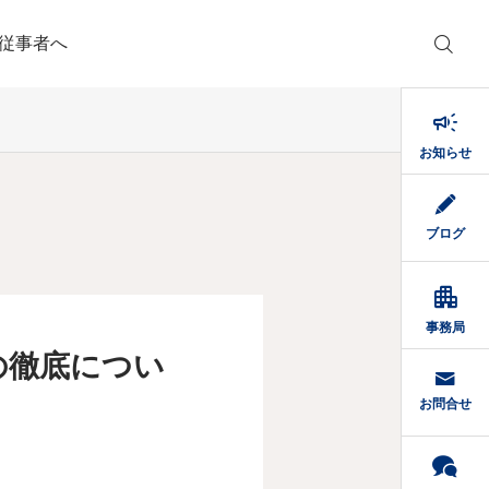
従事者へ

お知らせ
ブログ

事務局
の徹底につい
お問合せ