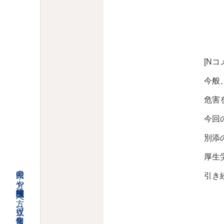
[Nコ
今般
危害
今回
別添
厚生
県民の方や関係職種の方へ役立つ情報をご提供します
引き