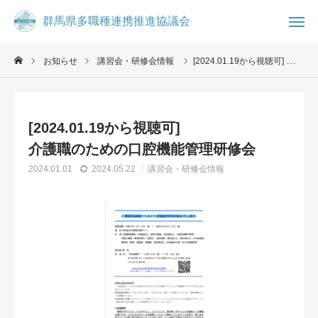
群馬県多職種連携推進協議会
群馬県多職種連携推進協議会
お知らせ
講習会・研修会情報
[2024.01.19から視聴可] 介護職のための口腔機能管理研修会

お知らせ
ブログ
[2024.01.19から視聴可]

事務局
お問合せ
介護職のための口腔機能管理研修会
コミュニティ
2024.01.01
2024.05.22
講習会・研修会情報
群馬県多職種連携推進協議会について
県民の方へ
医療・介護従事者へ