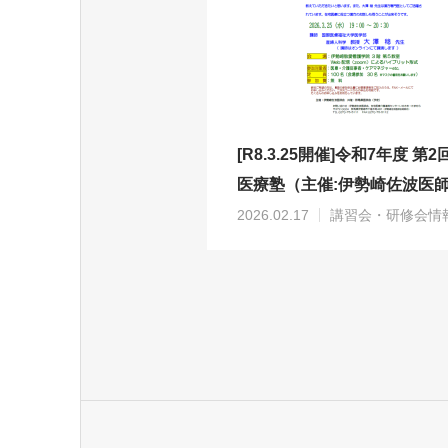
[R8.3.25開催]令和7年度 第
医療塾（主催:伊勢崎佐波医
の開催について
2026.02.17
講習会・研修会情