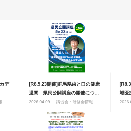
アカデ
[R8.5.23開催]群馬県歯と口の健康
[R8
週間 県民公開講座の開催につい
域医
て
会
報
2026.04.09
講習会・研修会情報
2026.