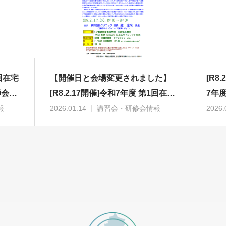
2回在宅
【開催日と会場変更されました】
[R8
師会）
[R8.2.17開催]令和7年度 第1回在宅
7年
医療塾（主催:伊勢崎佐波医師会）
機能
報
2026.01.14
講習会・研修会情報
2026.
の開催について