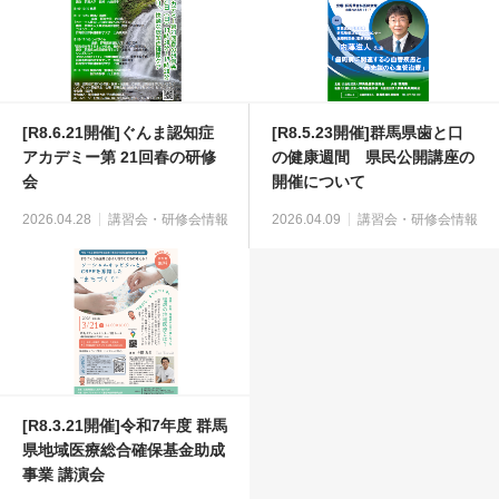
[R8.6.21開催]ぐんま認知症
[R8.5.23開催]群馬県歯と口
アカデミー第 21回春の研修
の健康週間 県民公開講座の
会
開催について
2026.04.28
講習会・研修会情報
2026.04.09
講習会・研修会情報
[R8.3.21開催]令和7年度 群馬
県地域医療総合確保基金助成
事業 講演会