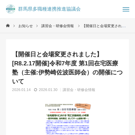
群馬県多職種連携推進協議会
群馬県多職種連携推進協議会
お知らせ
講習会・研修会情報
【開催日と会場変更されました】[R8.2.17開催]令和7年度 第1回在宅医療塾（主催:伊勢崎佐波医師会）の開催について

お知らせ
ブログ
【開催日と会場変更されました】

事務局
お問合せ
[R8.2.17開催]令和7年度 第1回在宅医療
コミュニティ
塾（主催:伊勢崎佐波医師会）の開催につ
いて
群馬県多職種連携推進協議会について
2026.01.14
2026.01.30
講習会・研修会情報
県民の方へ
医療・介護従事者へ