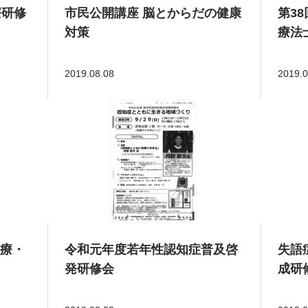
療研修
市民公開講座 脳とからだの健康
第3
対策
療法
2019.08.08
2019.0
療・
令和元年度若年性認知症普及啓
失語
発研修会
成研