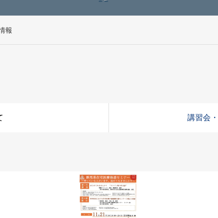
情報
て
講習会