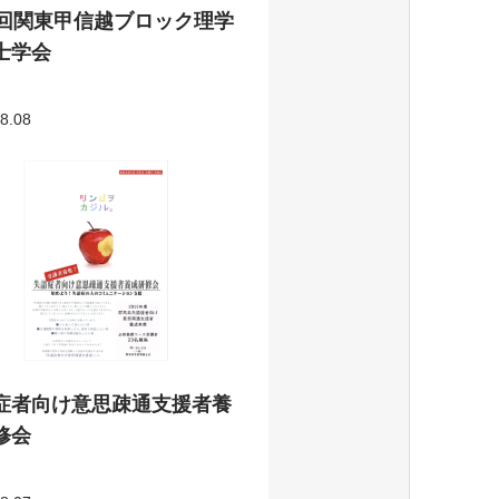
8回関東甲信越ブロック理学
士学会
8.08
症者向け意思疎通支援者養
修会