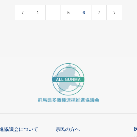
1
…
5
6
7
進協議会について
県民の方へ