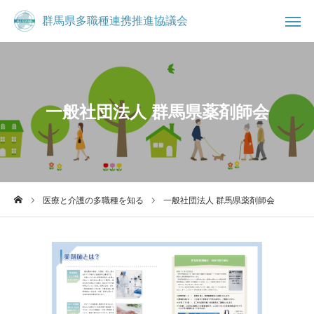
群馬県多職種連携推進協議会
群馬県多職種連携推進協議会

お知らせ
ブログ
一般社団法人 群馬県薬剤師会

事務局
お問合せ
コミュニティ
群馬県多職種連携推進協議会について
医療と介護の多職種を知る
一般社団法人 群馬県薬剤師会
県民の方へ
医療・介護従事者へ